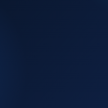
Leady
Źródł
+ jakościowo
por