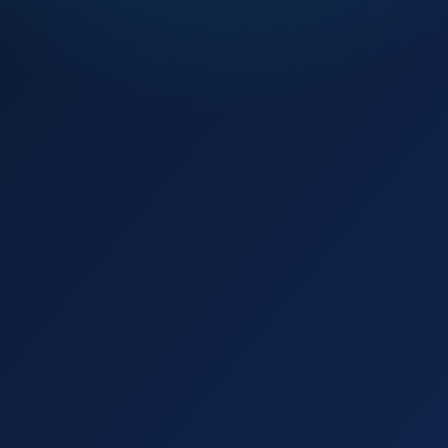
a
Budżet
ównane
do decyzji