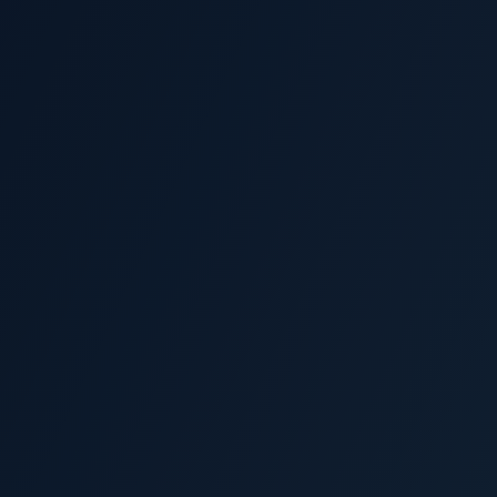
marka
Oferta O firmie Kontakt
TWOJA NAJWAŻNIEJSZA USŁUGA
Klient ma szybko zrozumieć,
co robisz i jaki jest następny
krok.