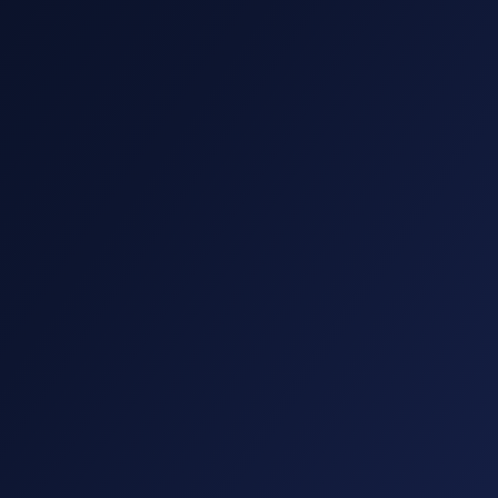
Rynek
01
gdzie i z kim konkurujemy