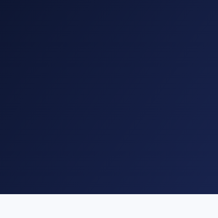
Klient
02
kto kupuje i co blokuje decyzję
Marka
03
dlaczego warto wybrać właśnie nas
Kanały
04
jaką rolę ma SEO, Ads, social, strona i treści
Pomiar
05
po czym poznamy, że działa