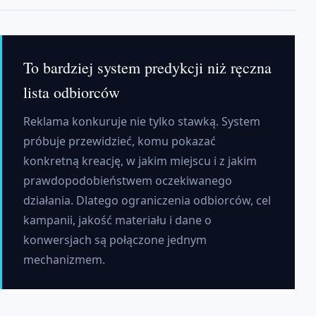
To bardziej system predykcji niż ręczna
lista odbiorców
Reklama konkuruje nie tylko stawką. System
próbuje przewidzieć, komu pokazać
konkretną kreację, w jakim miejscu i z jakim
prawdopodobieństwem oczekiwanego
działania. Dlatego ograniczenia odbiorców, cel
kampanii, jakość materiału i dane o
konwersjach są połączone jednym
mechanizmem.