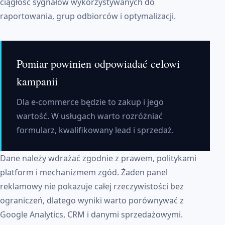
ciągłość sygnałów wykorzystywanych do
raportowania, grup odbiorców i optymalizacji.
Pomiar powinien odpowiadać celowi
kampanii
Dla e-commerce będzie to zakup i jego
wartość. W usługach warto rozróżniać
formularz, kwalifikowany lead i sprzedaż.
Dane należy wdrażać zgodnie z prawem, politykami
platform i mechanizmem zgód. Żaden panel
reklamowy nie pokazuje całej rzeczywistości bez
ograniczeń, dlatego wyniki warto porównywać z
Google Analytics, CRM i danymi sprzedażowymi.