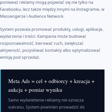
ponieważ reklamy mogą pojawiać się nie tylko na
Facebooku, lecz także między innymi na Instagramie, w
Messengerze i Audience Network.
System pozwala promować produkty, usługi, aplikacje,
wydarzenia i treści. Kampania może budować
rozpoznawalność, kierować ruch, zwiększać
aktywność, pozyskiwać kontakty albo optymalizować
emisję pod sprzedaż.
Meta Ads = cel + odbiorcy + kreacja +
aukcja + pomiar wyniku
Samo wyświetlenie reklamy nie oznacza
sukcesu. System powinien prowadzić do