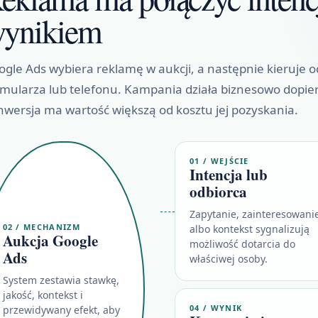
ynikiem
gle Ads wybiera reklamę w aukcji, a następnie kieruje o
rmularza lub telefonu. Kampania działa biznesowo dopie
nwersja ma wartość większą od kosztu jej pozyskania.
01 / WEJŚCIE
Intencja lub
odbiorca
Zapytanie, zainteresowani
02 / MECHANIZM
albo kontekst sygnalizują
Aukcja Google
możliwość dotarcia do
Ads
właściwej osoby.
System zestawia stawkę,
jakość, kontekst i
04 / WYNIK
przewidywany efekt, aby