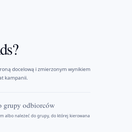
Ads?
 stroną docelową i zmierzonym wynikiem
at kampanii.
o grupy odbiorców
m albo należeć do grupy, do której kierowana