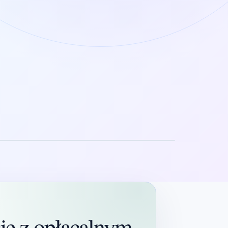
ję z opłacalnym