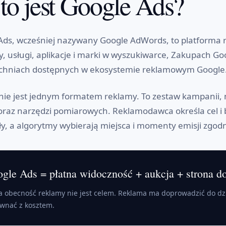
to jest Google Ads?
Ads, wcześniej nazywany Google AdWords, to platforma
y, usługi, aplikacje i marki w wyszukiwarce, Zakupach G
chniach dostępnych w ekosystemie reklamowym Google
nie jest jednym formatem reklamy. To zestaw kampanii, m
oraz narzędzi pomiarowych. Reklamodawca określa cel i 
ły, a algorytmy wybierają miejsca i momenty emisji zgod
gle Ads = płatna widoczność + aukcja + strona 
 obecność reklamy nie jest celem. Reklama ma doprowadzić do dzi
wnać z kosztem.