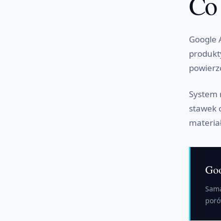
Co 
Google 
produkt
powierz
System 
stawek 
materia
Goo
Sama
poró