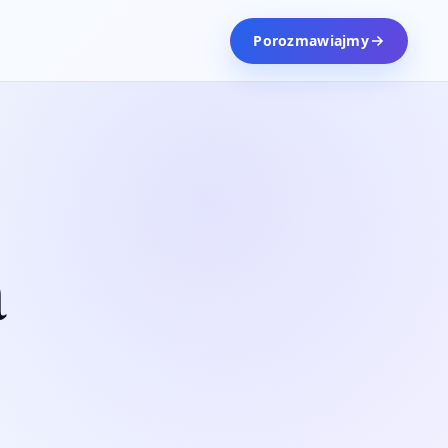
Porozmawiajmy
a