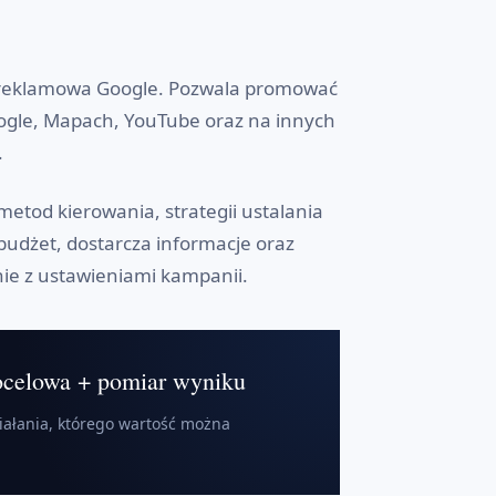
 reklamowa Google. Pozwala promować
oogle, Mapach, YouTube oraz na innych
.
etod kierowania, strategii ustalania
budżet, dostarcza informacje oraz
nie z ustawieniami kampanii.
docelowa + pomiar wyniku
ałania, którego wartość można