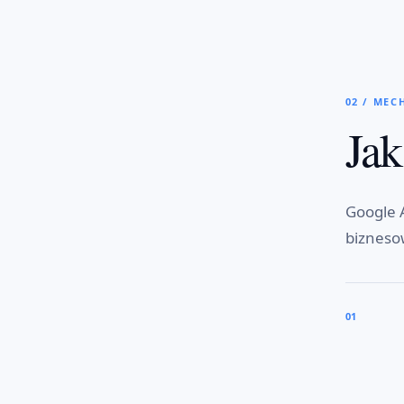
02 / MEC
Jak
Google A
bizneso
01