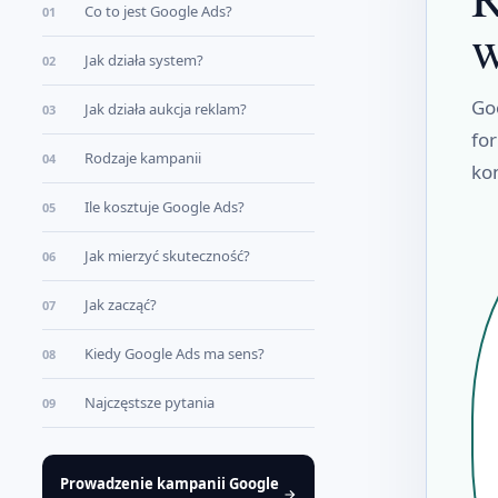
Co to jest Google Ads?
01
w
Jak działa system?
02
Goo
Jak działa aukcja reklam?
03
fo
Rodzaje kampanii
04
ko
Ile kosztuje Google Ads?
05
Jak mierzyć skuteczność?
06
Jak zacząć?
07
Kiedy Google Ads ma sens?
08
Najczęstsze pytania
09
Prowadzenie kampanii Google