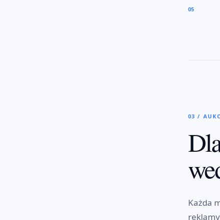
05
03 / AUK
Dla
wed
Każda m
reklamy 