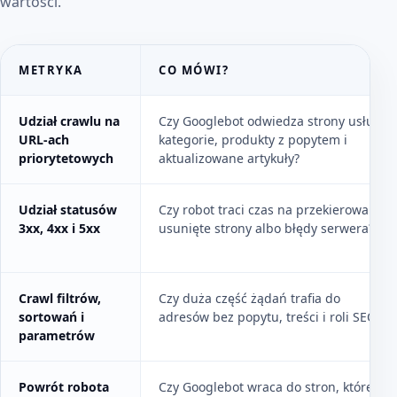
wartości.
METRYKA
CO MÓWI?
Crawl efficiency - czy Googlebot odwiedza właściwe URL-e?
Udział crawlu na
Czy Googlebot odwiedza strony usług,
URL-ach
kategorie, produkty z popytem i
priorytetowych
aktualizowane artykuły?
Udział statusów
Czy robot traci czas na przekierowania,
3xx, 4xx i 5xx
usunięte strony albo błędy serwera?
Crawl filtrów,
Czy duża część żądań trafia do
sortowań i
adresów bez popytu, treści i roli SEO?
parametrów
Powrót robota
Czy Googlebot wraca do stron, które