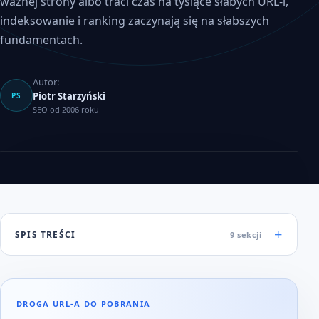
ważnej strony albo traci czas na tysiące słabych URL-i,
indeksowanie i ranking zaczynają się na słabszych
fundamentach.
Autor:
Piotr Starzyński
PS
SEO od 2006 roku
SPIS TREŚCI
9 sekcji
DROGA URL-A DO POBRANIA