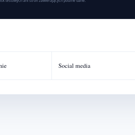
isk testowych ani stron zawierających poufne dane.
nie
Social media