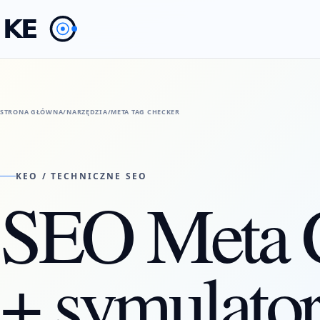
STRONA GŁÓWNA
/
NARZĘDZIA
/
META TAG CHECKER
KEO / TECHNICZNE SEO
SEO Meta 
+ symulato