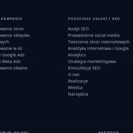
I KAMPANIE
POZOSTAŁE USŁUGI I KEO
owanie stron
Audyt SEO
owanie sklepów
Prowadzenie social media
owych
Tworzenie stron internetowych
owanie w AI
Analityka internetowa i Google
 Google Ads
Analytics
 Meta Ads
Strategia marketingowa
owanie lokalne
Konsultacje SEO
O nas
Realizacje
Wiedza
Narzędzia
LUBLIN, POLSKA
NARZĘDZIA