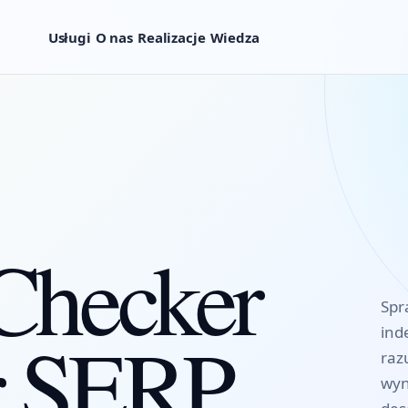
Usługi
O nas
Realizacje
Wiedza
Checker
Spr
r SERP
ind
raz
wyn