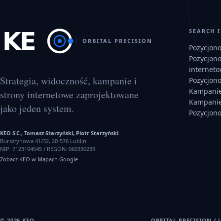
SEARCH 
ORBITAL PRECISION
Pozycjon
Pozycjon
internet
Strategia, widoczność, kampanie i
Pozycjon
Kampanie
strony internetowe zaprojektowane
Kampanie
jako jeden system.
Pozycjon
KEO S.C., Tomasz Starzyński, Piotr Starzyński
Bursztynowa 41/32, 20-576 Lublin
NIP:
7123104545
/ REGON:
060330239
Zobacz KEO w Mapach Google
©
2026
KEO
ORBITAL PRECISION / 