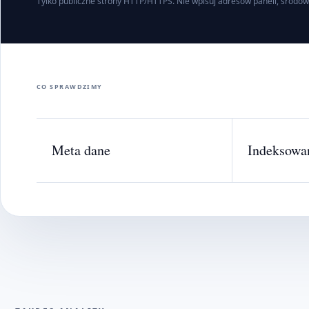
Tylko publiczne strony HTTP/HTTPS. Nie wpisuj adresów paneli, środow
CO SPRAWDZIMY
Meta dane
Indeksowa