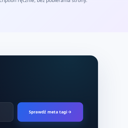
cription ręcznie, bez pobierania strony.
Sprawdź meta tagi