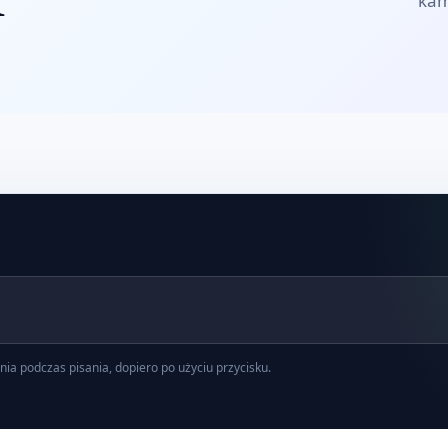
kam
nia podczas pisania, dopiero po użyciu przycisku.