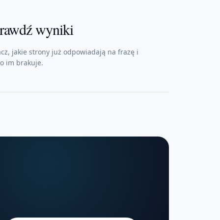
rawdź wyniki
cz, jakie strony już odpowiadają na frazę i
o im brakuje.