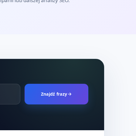
panii lub dalszej analizy SEO.
Znajdź frazy