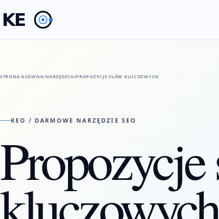
STRONA GŁÓWNA
/
NARZĘDZIA
/
PROPOZYCJE SŁÓW KLUCZOWYCH
KEO / DARMOWE NARZĘDZIE SEO
Propozycje
kluczowych