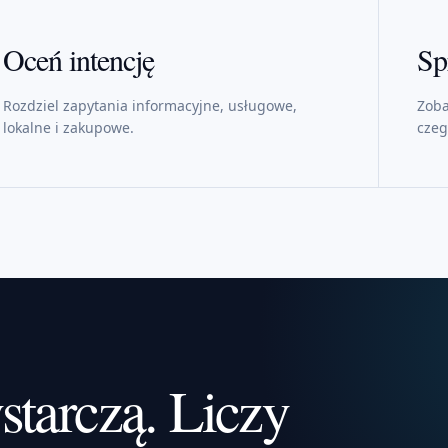
Oceń intencję
Sp
Rozdziel zapytania informacyjne, usługowe,
Zoba
lokalne i zakupowe.
czeg
starczą. Liczy