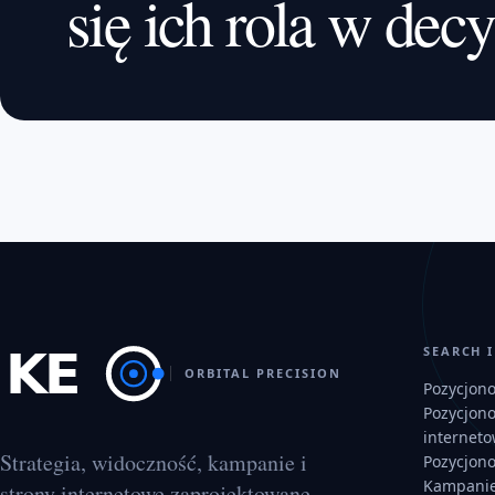
się ich rola w decy
SEARCH 
ORBITAL PRECISION
Pozycjon
Pozycjon
internet
Strategia, widoczność, kampanie i
Pozycjon
Kampanie
strony internetowe zaprojektowane