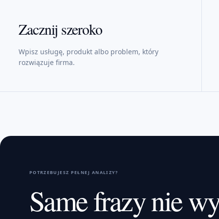
Zacznij szeroko
Wpisz usługę, produkt albo problem, który
rozwiązuje firma.
POTRZEBUJESZ PEŁNEJ ANALIZY?
Same frazy nie wy