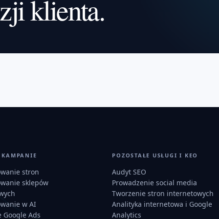
zji klienta.
I KAMPANIE
POZOSTAŁE USŁUGI I KEO
owanie stron
Audyt SEO
owanie sklepów
Prowadzenie social media
owych
Tworzenie stron internetowych
owanie w AI
Analityka internetowa i Google
 Google Ads
Analytics