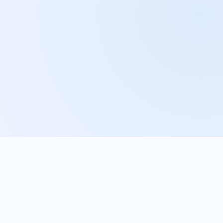
05
jakość zapytań sprzedażowych: których usług
dotyczą, z jakiego obszaru pochodzą i czy pasują do
oferty firmy