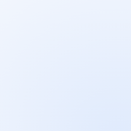
usługowych
02
formularze, kliknięcia w numer telefonu, przejścia
do kontaktu i inne konwersje skonfigurowane w
GA4 lub GTM
03
dostępne dane z Profilu Firmy w Google: połączenia,
trasy, kliknięcia w stronę, interakcje i zapytania
04
widoczność organiczna i lokalna jako sygnał
pomocniczy, a nie jedyny dowód skuteczności
pozycjonowania