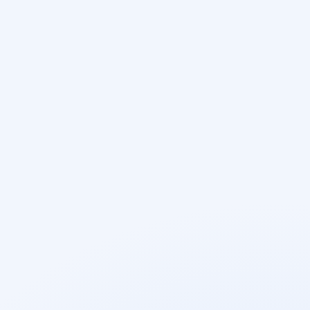
01
zapytania, strony docelowe, kliknięcia i CTR w
Google Search Console dla fraz lokalnych oraz