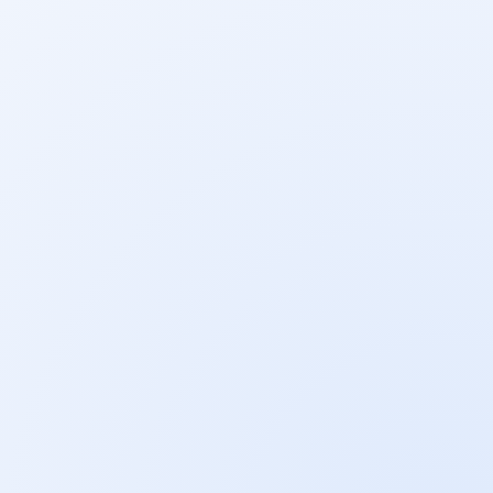
GA4 i tagi mierzą formularze, kliknięcia w telefon,
przejścia do kontaktu, pobrania oferty i inne
zdarzenia, które przybliżają klienta do decyzji.
03
Profil Firmy w Google
Analizujemy telefony, trasy, kliknięcia w stronę,
interakcje, zapytania i kategorie, które pokazują
firmę w mapach.
04
Podział rynku
Oddzielamy zapytania puławskie, regionalne,
turystyczne, techniczne i ogólnopolskie, żeby jedna
podstrona nie próbowała odpowiadać na kilka
różnych rynków naraz.