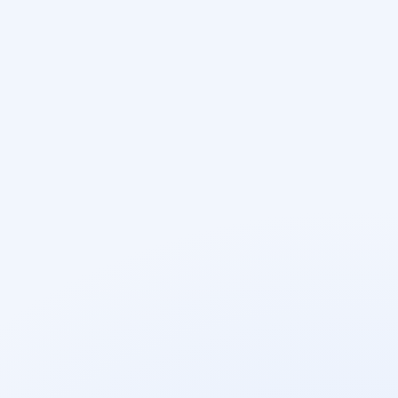
01
Zapytania i podstrony
Search Console pokazuje, które zapytania z
Puławami, usługą, powiatem albo regionem
generują wyświetlenia, kliknięcia i wejścia na
właściwe podstrony.
02
Kontakty ze strony