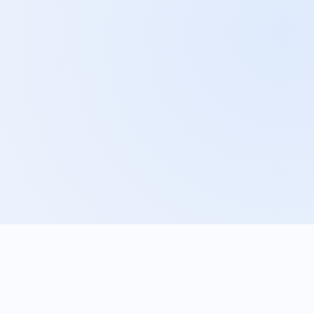
05
Jakość leadów
Sprawdzamy, czy zapytania dotyczą właściwych
usług, obszaru obsługi, budżetu i modelu
współpracy, a nie tylko rosnącej liczby wejść.